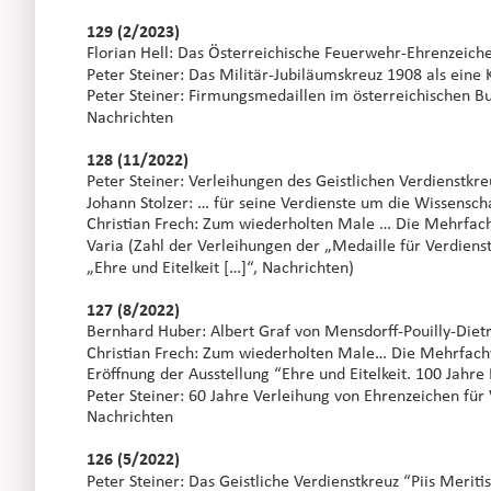
129 (2/2023)
Florian Hell: Das Österreichische Feuerwehr-Ehrenzeich
Peter Steiner: Das Militär-Jubiläumskreuz 1908 als eine
Peter Steiner: Firmungsmedaillen im österreichischen 
Nachrichten
128 (11/2022)
Peter Steiner: Verleihungen des Geistlichen Verdienstkr
Johann Stolzer: … für seine Verdienste um die Wissensc
Christian Frech: Zum wiederholten Male … Die Mehrfachv
Varia (Zahl der Verleihungen der „Medaille für Verdien
„Ehre und Eitelkeit […]“, Nachrichten)
127 (8/2022)
Bernhard Huber: Albert Graf von Mensdorff-Pouilly-Diet
Christian Frech: Zum wiederholten Male… Die Mehrfachve
Eröffnung der Ausstellung “Ehre und Eitelkeit. 100 Jahr
Peter Steiner: 60 Jahre Verleihung von Ehrenzeichen für
Nachrichten
126 (5/2022)
Peter Steiner: Das Geistliche Verdienstkreuz “Piis Meri