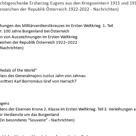
achtsgeschenke Erzherzog Eugens aus den Kriegswintern 1915 und 19
hrenzeichen der Republik Österreich 1922-2022 - Nachrichten)
ungen des Militärverdienstkreuzes im Ersten Weltkrieg. 1. Teil
r: 100 Jahre Burgenland bei Österreich
gen von Auszeichnungen im Ersten Weltkrieg
zeichen der Republik Österreich 1922–2022
 Nachrichten)
Medals of the World"
lass des Generalmajors Justus Jahn von Jahnau
ritters Karl Borromäus Graf von Harrach?
ugens
ens der Eisernen Krone 2. Klasse im Ersten Weltkrieg. Teil 3. Verleihungen a
für Verdienste um das Burgenland
 Ein besonderes "Souvenir" - Nachrichten)