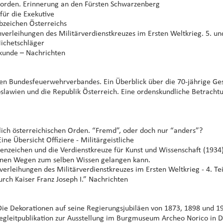
orden. Erinnerung an den Fürsten Schwarzenberg
für die Exekutive
bzeichen Österreichs
rleihungen des Militärverdienstkreuzes im Ersten Weltkrieg. 5. und 
Michetschläger
skunde – Nachrichten
chen Bundesfeuerwehrverbandes. Ein Überblick über die 70-jährige Ge
goslawien und die Republik Österreich. Eine ordenskundliche Betracht
ich österreichischen Orden. “Fremd”, oder doch nur “anders”?
ne Übersicht Offiziere - Militärgeistliche
nzeichen und die Verdienstkreuze für Kunst und Wissenschaft (1934)
denen Wegen zum selben Wissen gelangen kann.
rleihungen des Militärverdienstkreuzes im Ersten Weltkrieg - 4. Tei
rch Kaiser Franz Joseph I.” Nachrichten
 Die Dekorationen auf seine Regierungsjubiläen von 1873, 1898 und 
egleitpublikation zur Ausstellung im Burgmuseum Archeo Norico in 