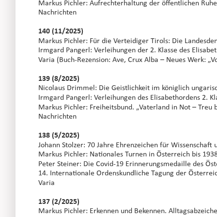
Markus Pichler: Aufrechterhaltung der öffentlichen Ruhe
Nachrichten
140 (11/2025)
Markus Pichler: Für die Verteidiger Tirols: Die Landes
Irmgard Pangerl: Verleihungen der 2. Klasse des Elisab
Varia (Buch-Rezension: Ave, Crux Alba – Neues Werk: „V
139 (8/2025)
Nicolaus Drimmel: Die Geistlichkeit im königlich ungari
Irmgard Pangerl: Verleihungen des Elisabethordens 2. 
Markus Pichler: Freiheitsbund. „Vaterland in Not – Treu b
Nachrichten
138 (5/2025)
Johann Stolzer: 70 Jahre Ehrenzeichen für Wissenschaft 
Markus Pichler: Nationales Turnen in Österreich bis 193
Peter Steiner: Die Covid-19 Erinnerungsmedaille des Ös
14. Internationale Ordenskundliche Tagung der Österrei
Varia 
137 (2/2025)
Markus Pichler: Erkennen und Bekennen. Alltagsabzeiche