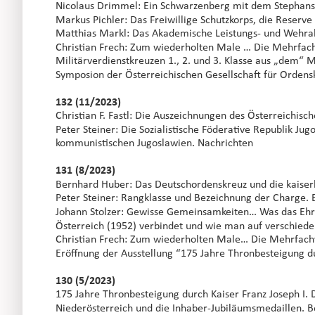
Nicolaus Drimmel: Ein Schwarzenberg mit dem Stephans
Markus Pichler: Das Freiwillige Schutzkorps, die Reserve 
Matthias Markl: Das Akademische Leistungs- und Wehra
Christian Frech: Zum wiederholten Male … Die Mehrfachve
Militärverdienstkreuzen 1., 2. und 3. Klasse aus „dem“ 
Symposion der Österreichischen Gesellschaft für Orden
132 (11/2023)
Christian F. Fastl: Die Auszeichnungen des Österreichis
Peter Steiner: Die Sozialistische Föderative Republik Ju
kommunistischen Jugoslawien. Nachrichten
131 (8/2023)
Bernhard Huber: Das Deutschordenskreuz und die kaiserl
Peter Steiner: Rangklasse und Bezeichnung der Charge. Ei
Johann Stolzer: Gewisse Gemeinsamkeiten… Was das Ehre
Österreich (1952) verbindet und wie man auf verschie
Christian Frech: Zum wiederholten Male… Die Mehrfachve
Eröffnung der Ausstellung “175 Jahre Thronbesteigung du
130 (5/2023)
175 Jahre Thronbesteigung durch Kaiser Franz Joseph I.
Niederösterreich und die Inhaber-Jubiläumsmedaillen. B