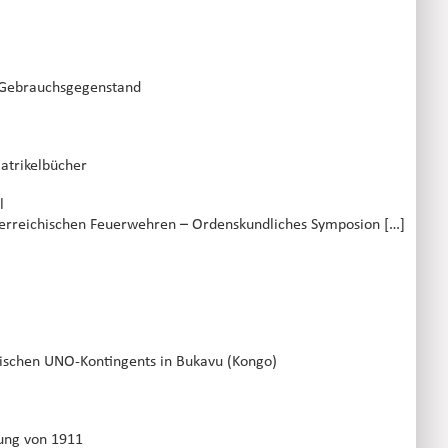
m Gebrauchsgegenstand
Matrikelbücher
l
sterreichischen Feuerwehren – Ordenskundliches Symposion […] 
chischen UNO-Kontingents in Bukavu (Kongo)
rung von 1911