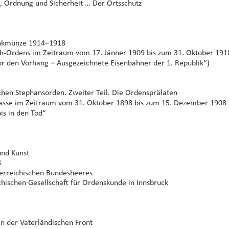
, Ordnung und Sicherheit … Der Ortsschutz 
denkmünze 1914–1918
eth-Ordens im Zeitraum vom 17. Jänner 1909 bis zum 31. Oktober 191
or den Vorhang – Ausgezeichnete Eisenbahner der 1. Republik“)
schen Stephansorden. Zweiter Teil. Die Ordensprälaten
Klasse im Zeitraum vom 31. Oktober 1898 bis zum 15. Dezember 1908
is in den Tod“
und Kunst
8
terreichischen Bundesheeres
chischen Gesellschaft für Ordenskunde in Innsbruck
n der Vaterländischen Front