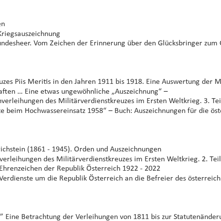
en
 Kriegsauszeichnung
Bundesheer. Vom Zeichen der Erinnerung über den Glücksbringer zu
euzes Piis Meritis in den Jahren 1911 bis 1918. Eine Auswertung der 
haften … Eine etwas ungewöhnliche „Auszeichnung“ – 
erleihungen des Militärverdienstkreuzes im Ersten Weltkrieg. 3. Tei
ste beim Hochwassereinsatz 1958“ – Buch: Auszeichnungen für die ö
richstein (1861 - 1945). Orden und Auszeichnungen
rleihungen des Militärverdienstkreuzes im Ersten Weltkrieg. 2. Teil
e Ehrenzeichen der Republik Österreich 1922 - 2022
 Verdienste um die Republik Österreich an die Befreier des österrei
tis” Eine Betrachtung der Verleihungen von 1811 bis zur Statutenände