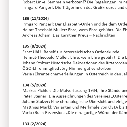
Robert Linke: Sammeln verboten!? Die Regelungen im ne
Irmgard Pangerl: Die Trägerinnen des Großkreuzes und d
136 (11/2024)
Irmgard Pangerl: Der Elisabeth-Orden und die dem Orden
Helmt-Theobald Müller: Ehre, wem Ehre gebührt. Die Ehr
Andreas Joham: Das Kärntner Kreuz – Nachrichten
135 (8/2024)
Ernst Uhl†: Behelf zur österreichischen Ordenskunde
Helmut-Theobald Müller: Ehre, wem Ehre gebührt. Die Eh
Johann Stolzer: Historische Dekorationen des Ritterorde
ÖGO-Ehrenmitglied Jörg Nimmergut verstorben
Varia (Ehrenzeichenverleihungen in Österreich in den 
134 (5/2024)
Markus Pichler: Die Maiverfassung 1934, ihre Stände un
Peter Steiner: Die Auszeichnungen des Vereines „Österr
Johann Stolzer: Eine chronologische Übersicht und eini
Matthias Markl: Varianten und Merkmale von ÖSTA bis 1
Varia (Buch-Rezension: „Die einzigartige Würde der Kä
133 (2/2024)