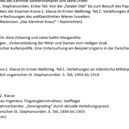
r Held des Kärntner Abwehrkampfes und seine Orden
t. Stephansorden. Erster Teil. Von der „fatalen Diät“ bis zum Besuch des Paps
ens der Eisernen Krone 2. Klasse im Ersten Weltkrieg. Teil 2. Verleihungen 
tere Rechnungen des w
eltberühmten Wiener Juweliers
 Rezension: „Das Kärntner Kreuz“ – Nachrichten)
 Dr. Alois Zobernig und seine Gattin Margarethe
gen...Ordenskleidung der Ritter und Damen vom Heiligen Grab
hischer Außenpolitik. Eine Untersuchung am Beispiel Ungarns in der Zwische
e 2. Klasse im Ersten Weltkrieg. Teil 1. Verleihungen an inländische Militä
lich ungarischen St. Stephansorden. 5. Teil, 1904 bis 1918
2. Klasse
au-Ingenieur, Flugzeugkonstrukteur, Seeflieger
ehrverbandes. „Downgrading“ durch aktuelle Verleihungspraxis
rischen St. Stephansorden. 4. Teil, 1884 bis 1903
ten)