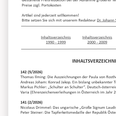
Gestaffelte Preisreduktion bei der Abnahme größerer 
Preise zzgl. Portokosten
Artikel sind jederzeit willkommen! 
Bitte setzen Sie sich mit unserem Redakteur 
Dr. Johann 
Inhaltsverzeichnis
Inhaltsverzeichnis
1990 - 1999
2000 - 2009
                                        INHALTSVERZEI
142 (5/2026)
Thomas Ilming: Die Auszeichnungen der Paula von Rosth
Andreas Joham: Konrad Jakop. Ein bislang unbekannter T
Markus Pichler: „Schulter an Schulter“. Deutsch-österre
Varia (Ehrenzeichenverleihungen in Österreich im Jahr 
141 (2/2026)
Nicolaus Drimmel: Das ungarische „Große Signum Laudis
Peter Steiner: Die Tapferkeitsmedaille der Republik Öste