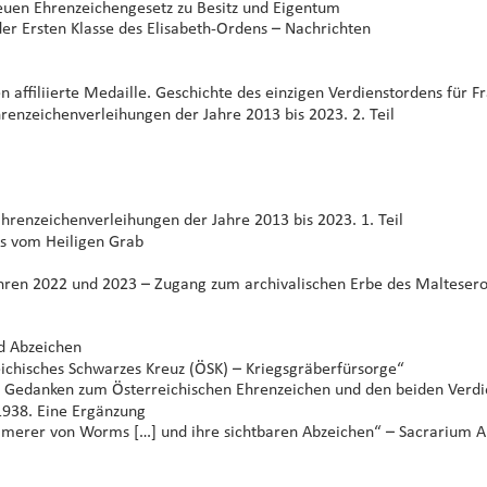
uen Ehrenzeichengesetz zu Besitz und Eigentum
er Ersten Klasse des Elisabeth-Ordens – Nachrichten
 affiliierte Medaille. Geschichte des einzigen Verdienstordens für 
enzeichenverleihungen der Jahre 2013 bis 2023. 2. Teil
renzeichenverleihungen der Jahre 2013 bis 2023. 1. Teil
ns vom Heiligen Grab 
Jahren 2022 und 2023 – Zugang zum archivalischen Erbe des Malteser
d Abzeichen
eichisches Schwarzes Kreuz (ÖSK) – Kriegsgräberfürsorge“ 
ge Gedanken zum Österreichischen Ehrenzeichen und den beiden Verdi
938. Eine Ergänzung 
mmerer von Worms […] und ihre sichtbaren Abzeichen“ – Sacrarium A