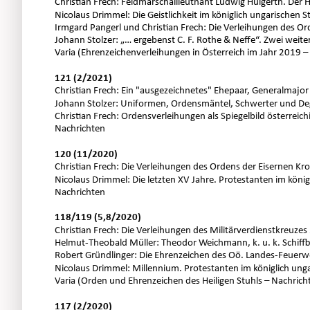
Christian Frech: Feldmarschallleutnant Ludwig Hülgerth. De
Nicolaus Drimmel: Die Geistlichkeit im königlich ungarischen S
Irmgard Pangerl und Christian Frech: Die Verleihungen des Ord
Johann Stolzer: „… ergebenst C. F. Rothe & Neffe“. Zwei wei
Varia (Ehrenzeichenverleihungen in Österreich im Jahr 2019 –
121 (2/2021)
Christian Frech: Ein "ausgezeichnetes" Ehepaar, Generalmajor
Johann Stolzer: Uniformen, Ordensmäntel, Schwerter und De
Christian Frech: Ordensverleihungen als Spiegelbild österreic
Nachrichten
120 (11/2020)
Christian Frech: Die Verleihungen des Ordens der Eisernen Kron
Nicolaus Drimmel: Die letzten XV Jahre. Protestanten im könig
Nachrichten
118/119 (5,8/2020)
Christian Frech: Die Verleihungen des Militärverdienstkreuzes 
Helmut-Theobald Müller: Theodor Weichmann, k. u. k. Schiffb
Robert Gründlinger: Die Ehrenzeichen des Oö. Landes-Feuerw
Nicolaus Drimmel: Millennium. Protestanten im königlich unga
Varia (Orden und Ehrenzeichen des Heiligen Stuhls – Nachrich
117 (2/2020)